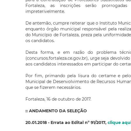
Fortaleza, as inscrições serão prorrogadas 
impreterivelmente.
De antemão, cumpre reiterar que o Instituto Mun
enquanto órgão municipal responsável pela realiz
do Município de Fortaleza, preza pela uniformida
os candidatos.
Desta forma, e em razão do problema técn
(concursos.fortaleza.ce.gov.br), urge seja devolvid
aos candidatos interessados em participar do cert
Por fim, primando pela lisura do certame e pelo
Municipal de Desenvolvimento de Recursos Humanos
que se fizerem necessários.
Fortaleza, 16 de outubro de 2017.
:: ANDAMENTO DA SELEÇÃO
20.01.2018 - Errata ao Edital nº 91/2017,
clique aqu