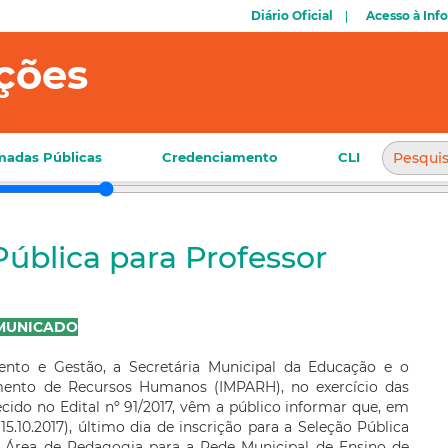
Diário Oficial
Acesso à Inf
ções
adas Públicas
Credenciamento
CLI
 Pública para Professor
MUNICADO
ento e Gestão, a Secretária Municipal da Educação e o
imento de Recursos Humanos (IMPARH), no exercício das
cido no Edital nº 91/2017, vêm a público informar que, em
.10.2017), último dia de inscrição para a Seleção Pública
a Área de Pedagogia para a Rede Municipal de Ensino de