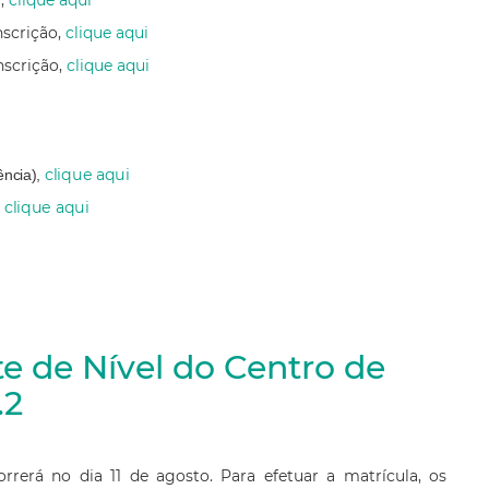
a,
clique aqui
nscrição,
clique aqui
nscrição,
clique aqui
clique aqui
ência),
clique aqui
,
te de Nível do Centro de
.2
 DOS APROVADOS
rrerá no dia 11 de agosto. Para efetuar a matrícula, os