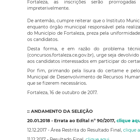
Fortaleza, as inscrições serão prorrogadas 
impreterivelmente.
De antemão, cumpre reiterar que o Instituto Mun
enquanto órgão municipal responsável pela realiz
do Município de Fortaleza, preza pela uniformida
os candidatos.
Desta forma, e em razão do problema técn
(concursos.fortaleza.ce.gov.br), urge seja devolvid
aos candidatos interessados em participar do cert
Por fim, primando pela lisura do certame e pelo
Municipal de Desenvolvimento de Recursos Humanos
que se fizerem necessários.
Fortaleza, 16 de outubro de 2017.
:: ANDAMENTO DA SELEÇÃO
20.01.2018 - Errata ao Edital nº 90/2017,
clique aqu
12.12.2017 - Área Restrita do Resultado Final,
clique 
11.12.2017 - Resultado Final,
clique aqui