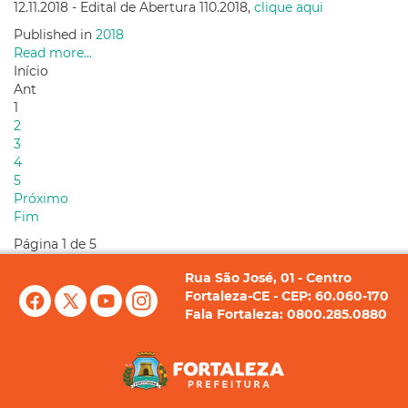
12.11.2018 - Edital de Abertura 110.2018,
clique aqui
Published in
2018
Read more...
Início
Ant
1
2
3
4
5
Próximo
Fim
Página 1 de 5
Rua São José, 01 - Centro
Fortaleza-CE - CEP: 60.060-170
Fala Fortaleza: 0800.285.0880