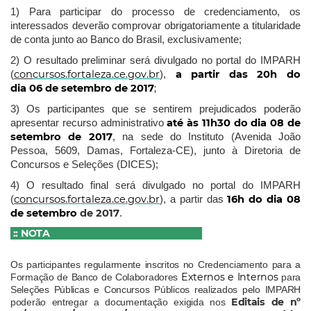
1) Para participar do processo de credenciamento, os
interessados deverão comprovar obrigatoriamente a titularidade
de conta junto ao Banco do Brasil, exclusivamente;
2) O resultado preliminar será divulgado no portal do IMPARH
con
cursos.fortaleza.ce.gov.br
a partir das 20h do
(
),
dia 06 de setembro de 2017
;
3) Os participantes que se sentirem prejudicados poderão
até às 11h30 do dia 08 de
apresentar recurso administrativo
setembro de 2017
, na sede do Instituto (Avenida João
Pessoa, 5609, Damas, Fortaleza-CE), junto à Diretoria de
Concursos e Seleções (DICES);
4) O resultado final será divulgado no portal do IMPARH
con
cursos.fortaleza.ce.gov.br
1
6
h
do dia 08
(
), a partir das
de setembro
de 2017
.
:: NOTA
Os participantes regularmente inscritos no Credenciamento para a
Externos e Internos
Formação de Banco de Colaboradores
para
Seleções Públicas e Concursos Públicos realizados pelo IMPARH
Editais de nº
poderão entregar a documentação exigida nos