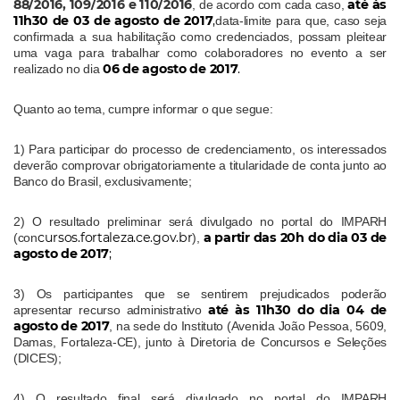
88/2016, 109/2016 e 110/2016
até às
, de acordo com cada caso,
11h30 de 03 de agosto de 2017
,
data-limite para que, caso seja
confirmada a sua habilitação como credenciados, possam pleitear
uma vaga para trabalhar como colaboradores no evento a ser
06 de agosto de 2017
.
realizado no dia
Quanto ao tema, cumpre informar o que segue:
1) Para participar do processo de credenciamento, os interessados
deverão comprovar obrigatoriamente a titularidade de conta junto ao
Banco do Brasil, exclusivamente;
2) O resultado preliminar será divulgado no portal do IMPARH
cursos.fortaleza.ce.gov.br
a partir das 20h do dia 03 de
(con
),
agosto de 2017
;
3) Os participantes que se sentirem prejudicados poderão
até às 11h30 do dia 04 de
apresentar recurso administrativo
agosto de 2017
, na sede do Instituto (Avenida João Pessoa, 5609,
Damas, Fortaleza-CE), junto à Diretoria de Concursos e Seleções
(DICES);
4) O resultado final será divulgado no portal do IMPARH