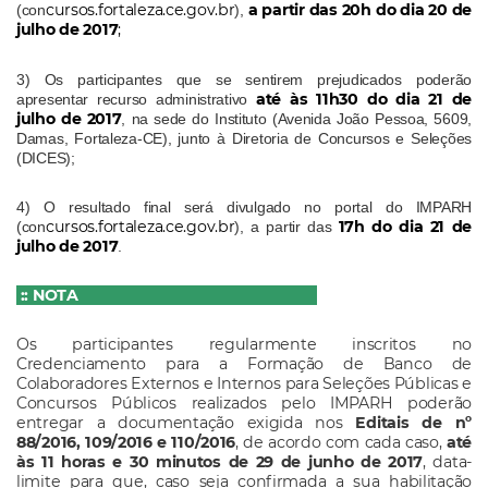
cursos.fortaleza.ce.gov.br
a partir das 20h do dia 20 de
(con
),
julho de 2017
;
3) Os participantes que se sentirem prejudicados poderão
até às 11h30 do dia 21 de
apresentar recurso administrativo
julho de 2017
, na sede do Instituto (Avenida João Pessoa, 5609,
Damas, Fortaleza-CE), junto à Diretoria de Concursos e Seleções
(DICES);
4) O resultado final será divulgado no portal do IMPARH
cursos.fortaleza.ce.gov.br
17h do dia 21 de
(con
), a partir das
julho de 2017
.
:: NOTA
Os participantes regularmente inscritos no
Credenciamento para a Formação de Banco de
Colaboradores Externos e Internos para Seleções Públicas e
Concursos Públicos realizados pelo IMPARH poderão
entregar a documentação exigida nos
Editais de nº
88/2016, 109/2016 e 110/2016
, de acordo com cada caso,
até
às 11 horas e 30 minutos de 29 de junho de 2017
, data-
limite para que, caso seja confirmada a sua habilitação