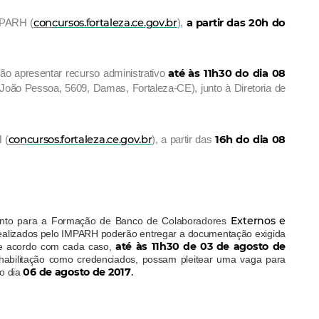
con
cursos.fortaleza.ce.gov.br
a partir das 20h do
IMPARH (
),
até às 11h30 do dia 08
rão apresentar recurso administrativo
a João Pessoa, 5609, Damas, Fortaleza-CE), junto à Diretoria de
con
cursos.fortaleza.ce.gov.br
1
6h
do dia 08
 (
), a partir das
Externos e
amento para a Formação de Banco de Colaboradores
realizados pelo IMPARH poderão entregar a documentação exigida
até às 11h30 de 03 de agosto de
e acordo com cada caso,
 habilitação como credenciados, possam pleitear uma vaga para
06 de agosto de 2017
.
no dia