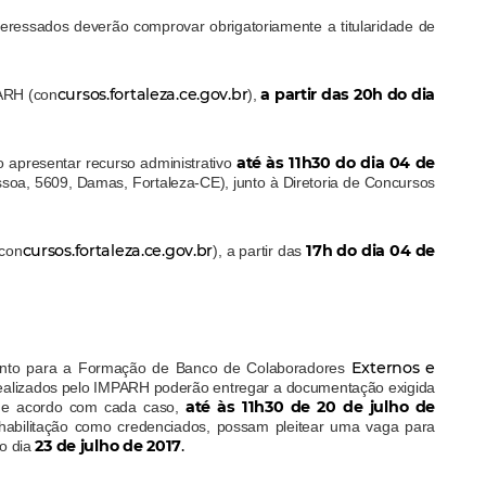
teressados deverão comprovar obrigatoriamente a titularidade de
cursos.fortaleza.ce.gov.br
a partir das 20h do dia
PARH (con
),
até às 11h30 do dia 04 de
o apresentar recurso administrativo
ssoa, 5609, Damas, Fortaleza-CE), junto à Diretoria de Concursos
cursos.fortaleza.ce.gov.br
17h do dia 04 de
(con
), a partir das
Externos e
amento para a Formação de Banco de Colaboradores
realizados pelo IMPARH poderão entregar a documentação exigida
até às 11h30 de 20 de julho de
de acordo com cada caso,
 habilitação como credenciados, possam pleitear uma vaga para
23 de julho de 2017
.
no dia