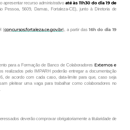
até às 11h30 do dia 19 de
o apresentar recurso administrativo
ão Pessoa, 5609, Damas, Fortaleza-CE), junto à Diretoria de
con
cursos.fortaleza.ce.gov.br
16h do dia 19
H (
), a partir das
Externos e
amento para a Formação de Banco de Colaboradores
cos realizados pelo IMPARH poderão entregar a documentação
16, de acordo com cada caso, data-limite para que, caso seja
sam pleitear uma vaga para trabalhar como colaboradores no
.
teressados deverão comprovar obrigatoriamente a titularidade de