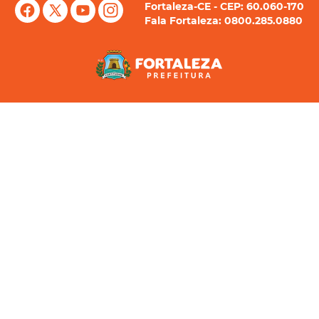
Fortaleza-CE - CEP: 60.060-170
Fala Fortaleza: 0800.285.0880