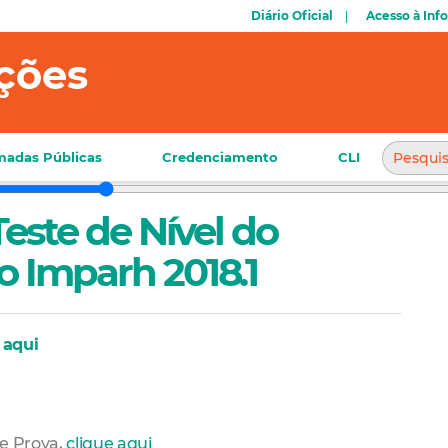
Diário Oficial
Acesso à Inf
ções
adas Públicas
Credenciamento
CLI
Teste de Nível do
o Imparh 2018.1
 aqui
de Prova,
clique aqui