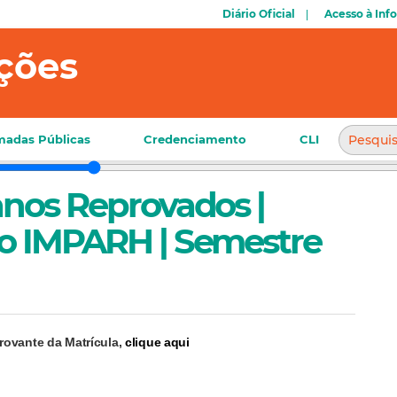
Diário Oficial
Acesso à Inf
ções
adas Públicas
Credenciamento
CLI
anos Reprovados |
do IMPARH | Semestre
rovante da Matrícula,
clique aqui