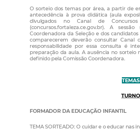
O sorteio dos temas por área, a partir de e
antecedência à prova didática (aula exposit
divulgados no Canal de Concursos
(concursos.fortaleza.ce.gov.br). A ses
Coordenadora da Seleção e dos candidato
comparecerem deverão consultar Canal d
responsabilidade por essa consulta é int
preparação da aula. A ausência no sortei
definido pela Comissão Coordenadora.
TEMAS
TURNO
FORMADOR DA EDUCAÇÃO INFANTIL
TEMA SORTEADO: O cuidar e o educar nas inst