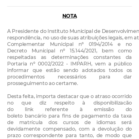
NOTA
A
Presidente
do
Instituto
Municipal
de
Desenvolvimen
respondência,
no
uso
de
suas
atribuições
legais,
em
a
Complementar Municipal nº 0194/2014 e no
Decreto Municipal nº 1
5
.
144
/20
2
1, bem como
respeitadas
as determinaçõ
es constantes d
a
Portaria n
º
0002
/202
2
-
IMPARH
,
v
em a público
informar que estão
sendo adotados todos os
procedimentos
necessários para
dar
prosseguimento a
o
certame
.
Desta feita, importa destacar que
o atraso ocorrido
no que diz respeito à
disponibilizacão
do
link
referente
à
emissão do
boleto
bancário
para fins de pagamento da taxa
de matrícula
do
s cursos
de idiomas
será
devidamente compensado, com a devolu
ç
ão do
prazo correspondente para
tanto, de modo que