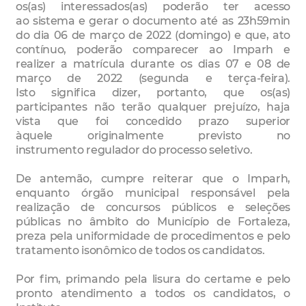
os(as)
interessados(as) poderão ter acesso
ao
s
istema e gerar o document
o
até as 23h59min
do dia 06 de mar
ç
o
de 2022
(domingo)
e que,
ato
contínuo, poderão compare
cer ao I
mparh
e
realizer a matrícula durante os
dias 07 e 08 de
mar
ç
o
de
2022
(segunda
e
terça
-
feira)
.
Isto
significa
dizer,
portanto,
que os(as)
participantes
não terão qualquer prejuízo, haja
vista que foi
concedido
prazo
superior
à
quele
originalmente
previsto no
i
nstrumento
regulador do processo seletivo
.
De antemão, cumpre reiterar que o Imparh,
enquanto órgão municipal responsável pela
realização de
concursos públicos e seleções
públicas no âmbito do Município de Fortaleza,
preza pela uniformidade de
procedimentos e pelo
tratamento isonômico de todos os candidatos.
Por fim, primando pela lisura do certame e pelo
pronto atendimento a todos os candidatos, o