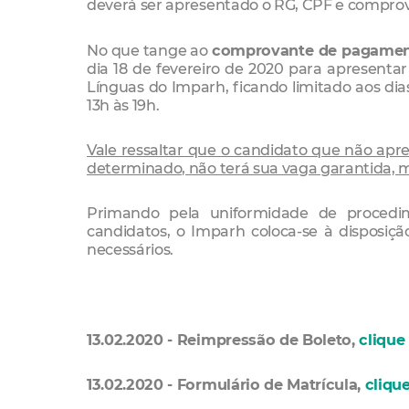
deverá ser apresentado o RG, CPF e comprov
No que tange ao
comprovante de pagament
dia 18 de fevereiro de 2020 para apresenta
Línguas do Imparh, ficando limitado aos dias
13h às 19h.
Vale ressaltar que o candidato que não ap
determinado, não terá sua vaga garantida, 
Primando pela uniformidade de procedi
candidatos, o Imparh coloca-se à disposiçã
necessários.
13.02.2020 - Reimpressão de Boleto,
clique
13.02.2020 - Formulário de Matrícula,
cliqu