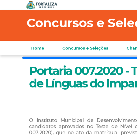
Concursos e Sele
Home
Concursos e Seleções
Cham
Portaria 007.2020 - 
de Línguas do Impar
O Instituto Municipal de Desenvolvime
candidatos aprovados no Teste de Nível d
007.2020), que no ato da matrícula, previs