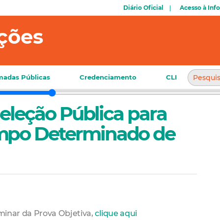
Diário Oficial
Acesso à Inf
ções
adas Públicas
Credenciamento
CLI
 Seleção Pública para
empo Determinado de
iminar da Prova Objetiva,
clique aqui