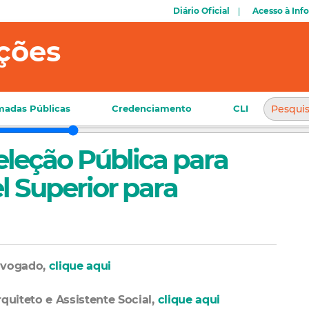
Diário Oficial
Acesso à Inf
ções
adas Públicas
Credenciamento
CLI
Seleção Pública para
el Superior para
Advogado,
clique aqui
rquiteto e Assistente Social,
clique aqui