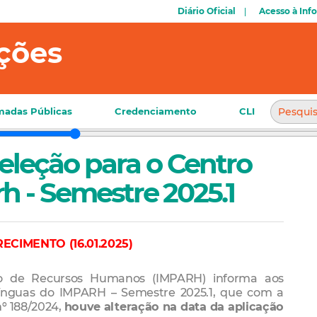
Diário Oficial
Acesso à Inf
ções
adas Públicas
Credenciamento
CLI
 Seleção para o Centro
h - Semestre 2025.1
ECIMENTO (16.01.2025)
nto de Recursos Humanos (IMPARH) informa aos
Línguas do IMPARH – Semestre 2025.1, que com a
nº 188/2024,
houve alteração na data da aplicação