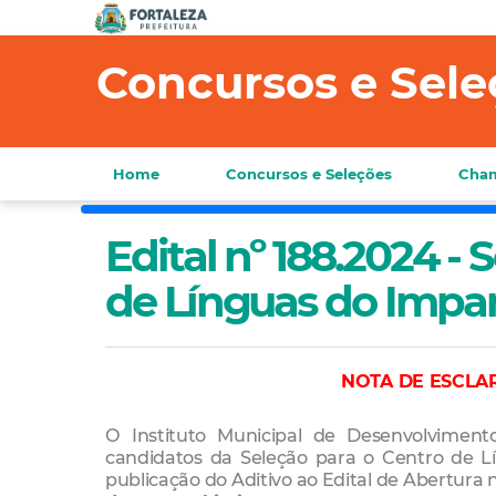
Concursos e Sele
Home
Concursos e Seleções
Cham
Edital nº 188.2024 -
de Línguas do Impar
NOTA DE ESCLAR
O Instituto Municipal de Desenvolvime
candidatos da Seleção para o Centro de 
publicação do Aditivo ao Edital de Abertura 