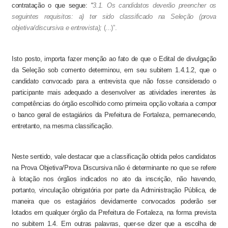
contratação o que segue: “
3.1. Os candidatos deverão preencher os
seguintes requisitos: a) ter sido classificado na Seleção (prova
objetiva/discursiva e entrevista);
(...)”.
Isto posto, importa fazer menção ao fato de que o Edital de divulgação
da Seleção sob comento determinou, em seu subitem 1.4.1.2, que o
candidato convocado para a entrevista que não fosse considerado o
participante mais adequado a desenvolver as atividades inerentes às
competências do órgão escolhido como primeira opção voltaria a compor
o banco geral de estagiários da Prefeitura de Fortaleza, permanecendo,
entretanto, na mesma classificação.
Neste sentido, vale destacar que a classificação obtida pelos candidatos
na Prova Objetiva/Prova Discursiva não é determinante no que se refere
à lotação nos órgãos indicados no ato da inscrição, não havendo,
portanto, vinculação obrigatória por parte da Administração Pública, de
maneira que os estagiários devidamente convocados poderão ser
lotados em qualquer órgão da Prefeitura de Fortaleza, na forma prevista
no subitem 1.4. Em outras palavras, quer-se dizer que a escolha de