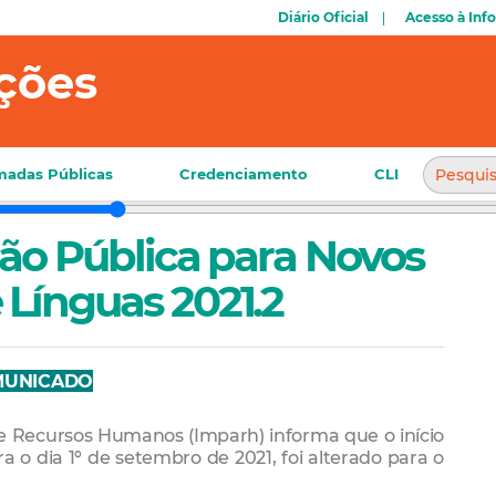
Diário Oficial
Acesso à Inf
ções
adas Públicas
Credenciamento
CLI
eção Pública para Novos
 Línguas 2021.2
MUNICADO
e Recursos Humanos (Imparh) informa que o início
a o dia 1º de setembro de 2021, foi alterado para o