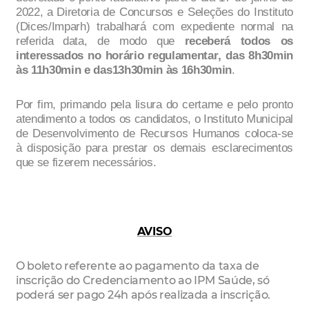
2022
,
a Diretoria de Concursos e Seleções do Instituto
(D
ices
/
I
mparh
) trabalhará c
om expediente
normal
na
referida
data
, de modo que
receberá todos os
interessados no
horário regulamentar
,
das 8h30min
às 11h30min
e das13h30min às 16h30min
.
Por fim, primando pela lisura do certame e pelo pronto
atendimento a todos os candidatos, o Instituto Municipal
de Desenvolvimento de Recursos Humanos coloca
-
se
à disposição para prestar os
demais
esclarecimentos
que
se fizerem necessári
os.
AVISO
O boleto referente ao pagamento da taxa de
inscrição do Credenciamento ao IPM Saúde, só
poderá ser pago 24h após realizada a inscrição.