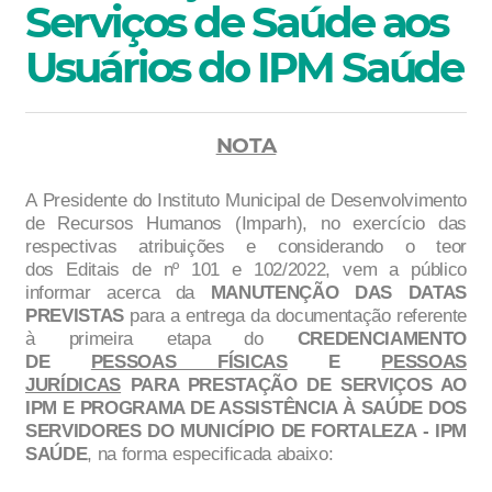
Serviços de Saúde aos
Usuários do IPM Saúde
NOTA
A
Presidente
do
Instituto Municipal de Desenvolvimento
de Recursos Huma
nos (Imparh), no exercício das
respectivas atribuições e considerando o teor
do
s
Edita
is
de
nº
101
e
102
/202
2
, v
e
m a público
informar acerca
d
a
MANUT
ENÇÃO DAS DATAS
PREVISTAS
para a
entrega
da
documentação referente
à primeira etapa
do
CREDENCIAMENTO
DE
PESSOAS FÍSICAS
E
PESSOAS
JURÍDICAS
PARA PRESTAÇÃO DE
SERVIÇOS AO
IPM E PROGRAMA DE ASSISTÊNCIA À SAÚDE DOS
SERVIDORES DO MUNICÍPIO
DE FORTALEZA
-
IPM
SAÚDE
, na forma
especificada abaixo: