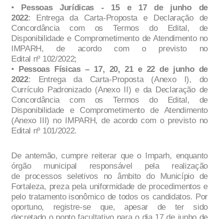
•
Pessoas
Jur
í
d
icas
-
1
5
e
17
de junho de
2022
:
Entrega da Carta
-
Proposta e Declaração de
Concordância com os Termos do Edital, de
Disponibilidade e Comprometi
mento de Atendimento
no
IMPARH
, de acordo com o previsto no
Edital
nº
1
0
2
/2022;
•
Pessoas Físicas
–
17
,
20, 21 e
22 de junho de
2022
:
Entrega da Carta
-
Proposta (Anexo I), do
Currículo Padronizado (
Anexo II) e da Declaração de
Concordância com os Termos do Edital, de
Disponibilidade e Comprometimento de Atendimento
(Anexo III) no IMPARH
, de acordo com o
previsto no
Edital
nº
1
01/2022
.
De antemão, cumpre reiterar que o Imparh, enquanto
órgão municipal responsável pela realização
de
processos
seletivos
no âmbito do Município de
Fortaleza, preza pela unifor
midade de procedimentos e
pelo tratamento
isonômico de todos os candidatos.
Por
oportuno, registre
-
se que
,
apesar de ter sido
decretado
o
ponto facultativo
para o dia 1
7
de junho de